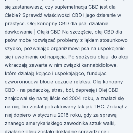
się zastanawiasz, czy suplemetnacja CBD jest dla
Ciebie? Sprawdź właściwości CBD i jego działanie w
praktyce. Olej konopny CBD dla psa: działanie,
dawkowanie | Olejki CBD Na szczęście, olej CBD dla
psów może rozwiązać problemy z lękiem stosunkowo
szybko, pozwalając organizmowi psa na uspokojenie
się i uwolnienie od napięcia. Po spożyciu oleju, do akcji
wkraczają zawarte w nim związki kannabidiolowe,
które działają kojąco i uspokajająco, fundując
czworonogowi błogie uczucie relaksu. Olej konopny
CBD - na padaczkę, stres, ból, depresję i Olej CBD
znajdował się na tej liście od 2004 roku, a znalazł się
na niej, bo został potraktowany tak jak THC. Zniknął z
niej dopiero w styczniu 2018 roku, gdy za sprawą
znanego amerykańskiego zawodnika sztuk walki,
działanie oleju zostało dokładnie sprawdzone i