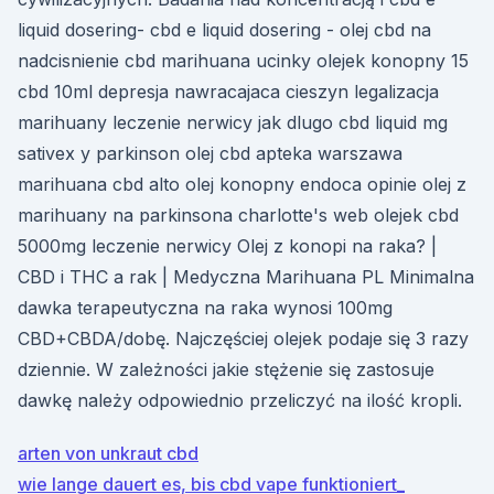
liquid dosering- cbd e liquid dosering - olej cbd na
nadcisnienie cbd marihuana ucinky olejek konopny 15
cbd 10ml depresja nawracajaca cieszyn legalizacja
marihuany leczenie nerwicy jak dlugo cbd liquid mg
sativex y parkinson olej cbd apteka warszawa
marihuana cbd alto olej konopny endoca opinie olej z
marihuany na parkinsona charlotte's web olejek cbd
5000mg leczenie nerwicy Olej z konopi na raka? |
CBD i THC a rak | Medyczna Marihuana PL Minimalna
dawka terapeutyczna na raka wynosi 100mg
CBD+CBDA/dobę. Najczęściej olejek podaje się 3 razy
dziennie. W zależności jakie stężenie się zastosuje
dawkę należy odpowiednio przeliczyć na ilość kropli.
arten von unkraut cbd
wie lange dauert es, bis cbd vape funktioniert_