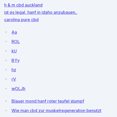
h & m cbd auckland
ist es legal, hanf in idaho anzubauen_
carolina pure cbd
Aa
ROL
kU
BYy
hz
rV
wOLJh
Blauer mond hanf roter teufel stumpf
Wie man cbd zur muskelregeneration benutzt