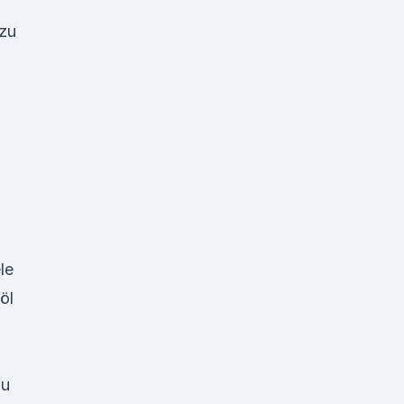
 zu
le
öl
zu