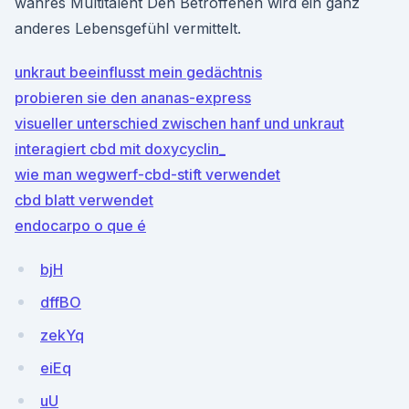
wahres Multitalent Den Betroffenen wird ein ganz
anderes Lebensgefühl vermittelt.
unkraut beeinflusst mein gedächtnis
probieren sie den ananas-express
visueller unterschied zwischen hanf und unkraut
interagiert cbd mit doxycyclin_
wie man wegwerf-cbd-stift verwendet
cbd blatt verwendet
endocarpo o que é
bjH
dffBO
zekYq
eiEq
uU