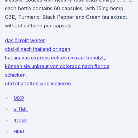
each bottle contains 60 capsules, with 15mg hemp
CBD, Turmeric, Black Pepper and Green tea extract
without caffeine per capsule.
das öl rollt weiter
cbd öl nach thailand bringen
hat ananas express echtes unkraut benutzt_
können sie unkraut von colorado nach florida
schicken_
cbd charlottes web isolieren
MXP
vlTML
ICesv
HEkf