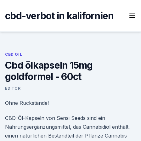
Skip
to
cbd-verbot in kalifornien
content
CBD OIL
Cbd ölkapseln 15mg
goldformel - 60ct
EDITOR
Ohne Rückstände!
CBD-Öl-Kapseln von Sensi Seeds sind ein
Nahrungsergänzungsmittel, das Cannabidiol enthält,
einen natürlichen Bestandteil der Pflanze Cannabis