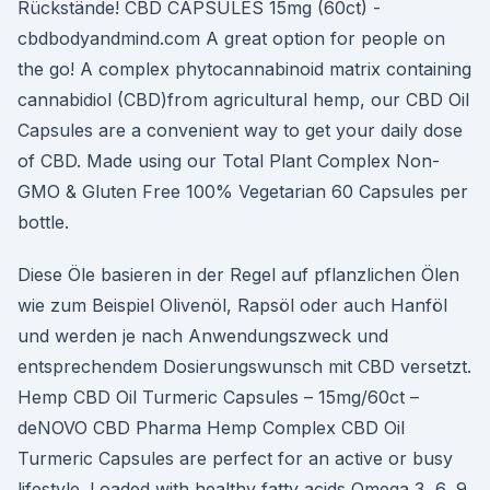
Rückstände! CBD CAPSULES 15mg (60ct) -
cbdbodyandmind.com A great option for people on
the go! A complex phytocannabinoid matrix containing
cannabidiol (CBD)from agricultural hemp, our CBD Oil
Capsules are a convenient way to get your daily dose
of CBD. Made using our Total Plant Complex Non-
GMO & Gluten Free 100% Vegetarian 60 Capsules per
bottle.
Diese Öle basieren in der Regel auf pflanzlichen Ölen
wie zum Beispiel Olivenöl, Rapsöl oder auch Hanföl
und werden je nach Anwendungszweck und
entsprechendem Dosierungswunsch mit CBD versetzt.
Hemp CBD Oil Turmeric Capsules – 15mg/60ct –
deNOVO CBD Pharma Hemp Complex CBD Oil
Turmeric Capsules are perfect for an active or busy
lifestyle. Loaded with healthy fatty acids Omega 3, 6, 9,