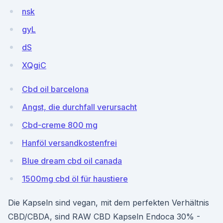
nsk
gyL
dS
XQgiC
Cbd oil barcelona
Angst, die durchfall verursacht
Cbd-creme 800 mg
Hanföl versandkostenfrei
Blue dream cbd oil canada
1500mg cbd öl für haustiere
Die Kapseln sind vegan, mit dem perfekten Verhältnis
CBD/CBDA, sind RAW CBD Kapseln Endoca 30% -